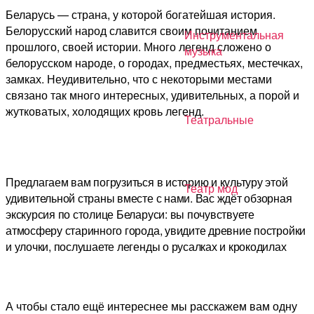
Беларусь — страна, у которой богатейшая история.
Белорусский народ славится своим почитанием
Инструментальная
прошлого, своей истории. Много легенд сложено о
музыка
белорусском народе, о городах, предместьях, местечках,
замках. Неудивительно, что с некоторыми местами
связано так много интересных, удивительных, а порой и
жутковатых, холодящих кровь легенд.
Театральные
Предлагаем вам погрузиться в историю и культуру этой
Театр мод
удивительной страны вместе с нами. Вас ждёт обзорная
экскурсия по столице Беларуси: вы почувствуете
атмосферу старинного города, увидите древние постройки
и улочки, послушаете легенды о русалках и крокодилах
А чтобы стало ещё интереснее мы расскажем вам одну