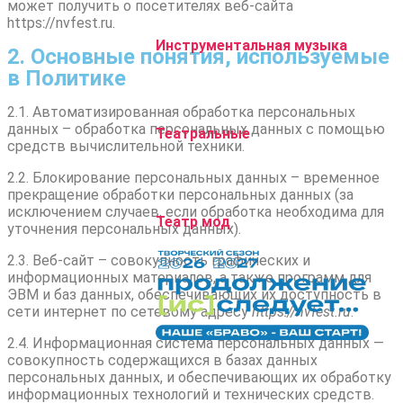
может получить о посетителях веб-сайта
httpsː//nvfest.ru.
Инструментальная музыка
2. Основные понятия, используемые
в Политике
2.1. Автоматизированная обработка персональных
данных – обработка персональных данных с помощью
Театральные
средств вычислительной техники.
2.2. Блокирование персональных данных – временное
прекращение обработки персональных данных (за
исключением случаев, если обработка необходима для
Театр мод
уточнения персональных данных).
2.3. Веб-сайт – совокупность графических и
информационных материалов, а также программ для
ЭВМ и баз данных, обеспечивающих их доступность в
сети интернет по сетевому адресу
httpsː//nvfest.ru
.
2.4. Информационная система персональных данных —
совокупность содержащихся в базах данных
персональных данных, и обеспечивающих их обработку
информационных технологий и технических средств.