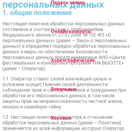
персональных данных
Подать заявку
1. общие положения
Настоящая политика обработки персональных данных
составлена в соответствии с требованиями
Онлайн конкурсы
Федерального закона от 27.07.2006. №152-ФЗ «О
персональных данных» (далее — Закон о персональных
данных) и определяет порядок обработки персональных
данных и меры по обеспечению безопасности
персональных данных, предпринимаемые АНО «Центр
Хореографические
фестивальных и конкурсных программ «НА ВЫСОТЕ»
(далее – Оператор).
1.1. Оператор ставит своей важнейшей целью и
условием осуществления своей деятельности
Вокальные
соблюдение прав и свобод человека и гражданина при
обработке его персональных данных, в том числе
защиты прав на неприкосновенность частной жизни,
личную и семейную тайну.
1.2. Настоящая политика Оператора в отношении
Хоровые
обработки персональных данных (далее – Политика)
применяется ко всей информации, которую Оператор